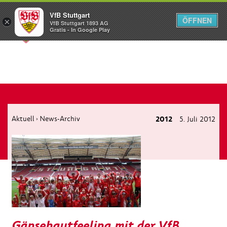
VfB Stuttgart
ÖFFNEN
×
VfB Stuttgart 1893 AG
Menü
Gratis - In Google Play
Aktuell
News-Archiv
2012
5. Juli 2012
›
Gänsehautfeeling mit der VfB