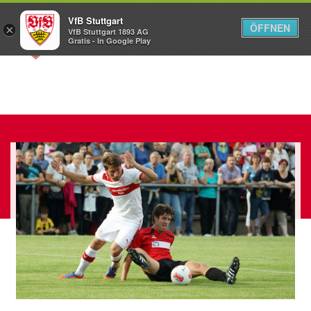
VfB Stuttgart
ÖFFNEN
×
VfB Stuttgart 1893 AG
Menü
Gratis - In Google Play