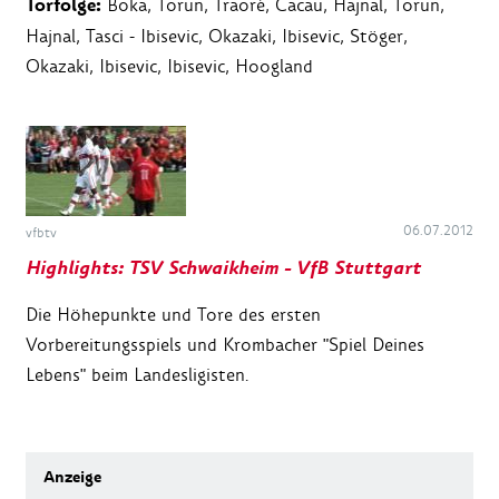
Torfolge:
Boka, Torun, Traoré, Cacau, Hajnal, Torun,
Hajnal, Tasci - Ibisevic, Okazaki, Ibisevic, Stöger,
Okazaki, Ibisevic, Ibisevic, Hoogland
06.07.2012
vfbtv
Highlights: TSV Schwaikheim - VfB Stuttgart
Die Höhepunkte und Tore des ersten
Vorbereitungsspiels und Krombacher "Spiel Deines
Lebens" beim Landesligisten.