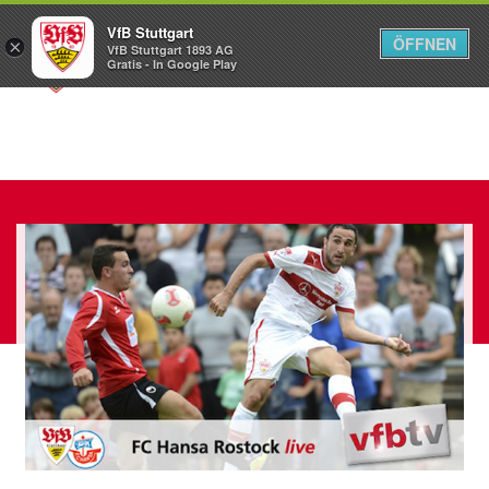
VfB Stuttgart
ÖFFNEN
×
VfB Stuttgart 1893 AG
Menü
Gratis - In Google Play