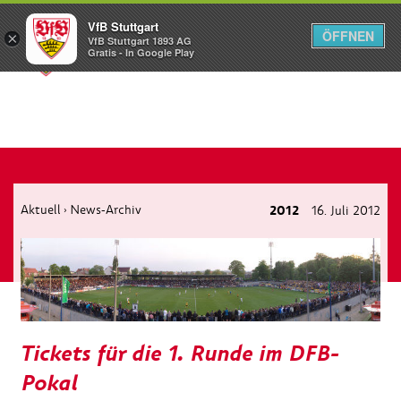
VfB Stuttgart
ÖFFNEN
×
VfB Stuttgart 1893 AG
Menü
Gratis - In Google Play
Aktuell
News-Archiv
2012
16. Juli 2012
›
Tickets für die 1. Runde im DFB-
Pokal