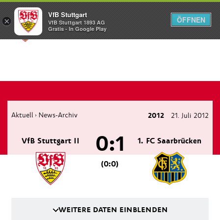
VfB Stuttgart
ÖFFNEN
×
VfB Stuttgart 1893 AG
Menü
Gratis - In Google Play
Aktuell
News-Archiv
2012
21. Juli 2012
›
0:1
VfB Stuttgart II
1. FC Saarbrücken
(0:0)
WEITERE DATEN EINBLENDEN