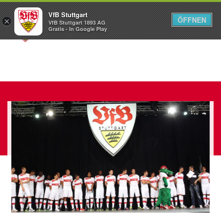
VfB Stuttgart
ÖFFNEN
×
VfB Stuttgart 1893 AG
Menü
Gratis - In Google Play