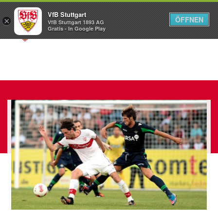
VfB Stuttgart
ÖFFNEN
×
VfB Stuttgart 1893 AG
Menü
Gratis - In Google Play