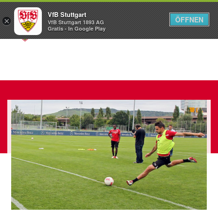
VfB Stuttgart
ÖFFNEN
×
VfB Stuttgart 1893 AG
Menü
Gratis - In Google Play