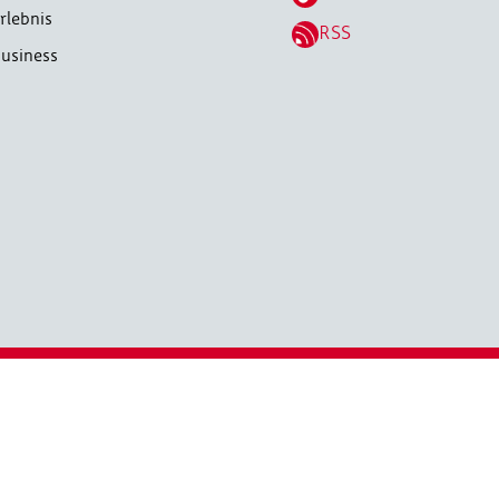
rlebnis
RSS
usiness