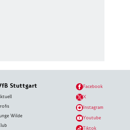
VfB Stuttgart
Facebook
ktuell
X
rofis
Instagram
unge Wilde
Youtube
lub
Tiktok