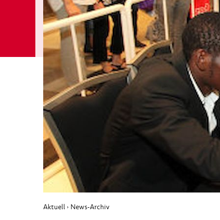
Aktuell
News-Archiv
›