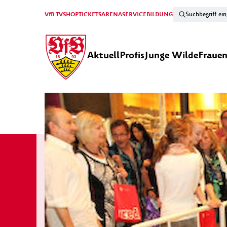
VfB TV
SHOP
TICKETS
ARENA
SERVICE
BILDUNG
Aktuell
Profis
Junge Wilde
Fraue