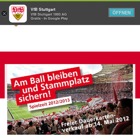
VfB Stuttgart
ÖFFNEN
×
VfB Stuttgart 1893 AG
Menü
Gratis - In Google Play