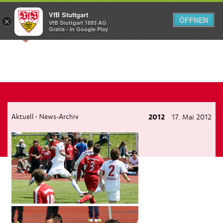
VfB Stuttgart
ÖFFNEN
×
VfB Stuttgart 1893 AG
Menü
Gratis - In Google Play
Aktuell
News-Archiv
2012
17. Mai 2012
›