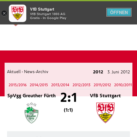
VfB Stuttgart
ÖFFNEN
×
VfB Stuttgart 1893 AG
Menü
Gratis - In Google Play
Aktuell
News-Archiv
2012
3. Juni 2012
›
2015/2016
2014/2015
2013/2014
2012/2013
2011/2012
2010/2011
2:1
SpVgg Greuther Fürth
VfB Stuttgart
(1:1)