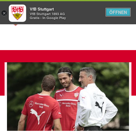
VfB Stuttgart
ÖFFNEN
×
VfB Stuttgart 1893 AG
Menü
Gratis - In Google Play