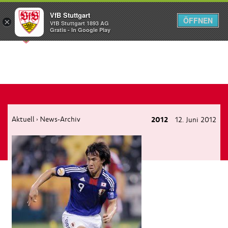
VfB Stuttgart
ÖFFNEN
×
VfB Stuttgart 1893 AG
Menü
Gratis - In Google Play
Aktuell
News-Archiv
2012
12. Juni 2012
›