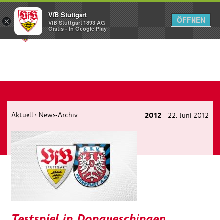
VfB Stuttgart
ÖFFNEN
×
VfB Stuttgart 1893 AG
Menü
Gratis - In Google Play
Aktuell
News-Archiv
2012
22. Juni 2012
›
Testspiel in Donaueschingen