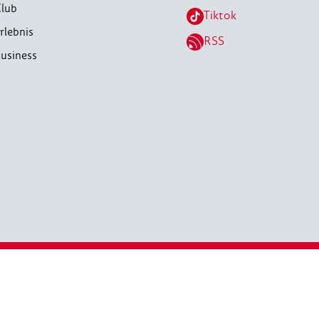
lub
Tiktok
rlebnis
RSS
usiness