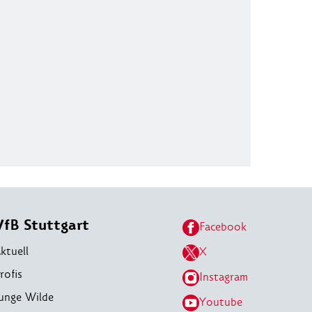
VfB Stuttgart
Facebook
ktuell
X
rofis
Instagram
unge Wilde
Youtube