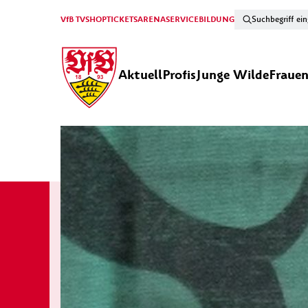
VfB TV
SHOP
TICKETS
ARENA
SERVICE
BILDUNG
Aktuell
Profis
Junge Wilde
Fraue