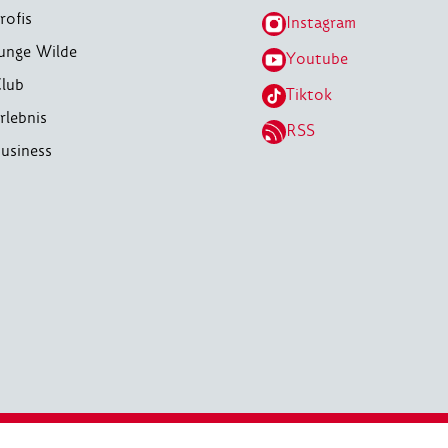
rofis
Instagram
unge Wilde
Youtube
lub
Tiktok
rlebnis
RSS
usiness