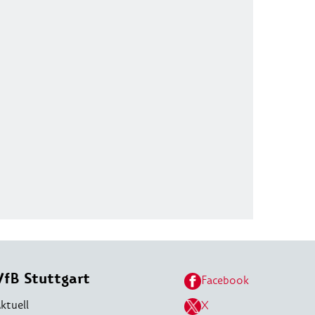
VfB Stuttgart
Facebook
ktuell
X