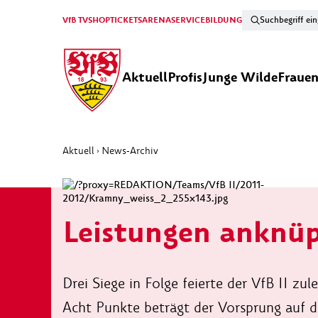
VfB TV
SHOP
TICKETS
ARENA
SERVICE
BILDUNG
Aktuell
Profis
Junge Wilde
Fraue
Aktuell
News-Archiv
›
Leistungen anknüp
Drei Siege in Folge feierte der VfB II zu
Acht Punkte beträgt der Vorsprung auf de