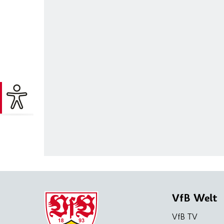
VfB Welt
VfB TV