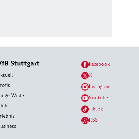
VfB Stuttgart
Facebook
ktuell
X
rofis
Instagram
unge Wilde
Youtube
lub
Tiktok
rlebnis
RSS
usiness