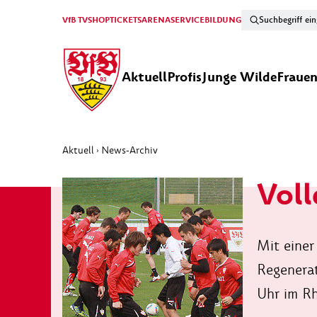
VfB TV
SHOP
TICKETS
ARENA
SERVICE
BILDUNG
Aktuell
Profis
Junge Wilde
Fraue
Aktuell
News-Archiv
›
Voll
Mit einer
Regenerat
Uhr im Rh