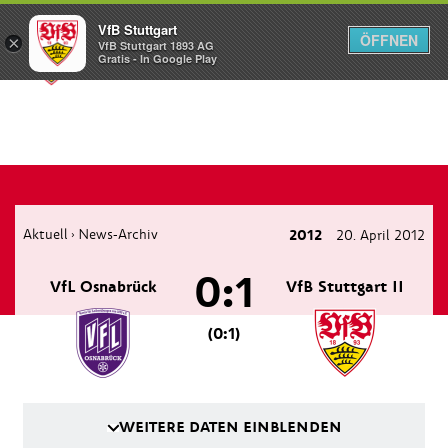
VfB Stuttgart
ÖFFNEN
×
VfB Stuttgart 1893 AG
Menü
Gratis - In Google Play
Aktuell
News-Archiv
2012
20. April 2012
›
0:1
VfL Osnabrück
VfB Stuttgart II
(0:1)
WEITERE DATEN EINBLENDEN