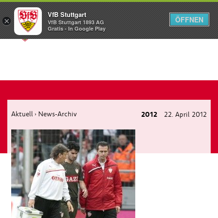
VfB Stuttgart
ÖFFNEN
×
VfB Stuttgart 1893 AG
Menü
Gratis - In Google Play
Aktuell
News-Archiv
2012
22. April 2012
›