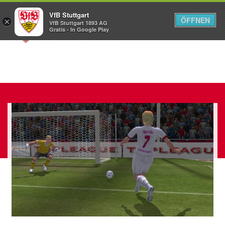
VfB Stuttgart
ÖFFNEN
×
VfB Stuttgart 1893 AG
Menü
Gratis - In Google Play