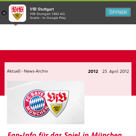
VfB Stuttgart
ÖFFNEN
×
VfB Stuttgart 1893 AG
Menü
Gratis - In Google Play
Aktuell
News-Archiv
2012
25. April 2012
›
Fan-Info für das Spiel in München