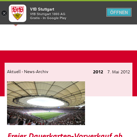
VfB Stuttgart
ÖFFNEN
×
VfB Stuttgart 1893 AG
Menü
Gratis - In Google Play
Aktuell
News-Archiv
2012
7. Mai 2012
›
Freier Dauerkarten-Vorverkauf ab