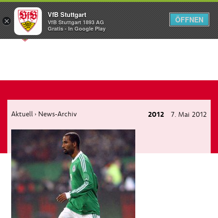
VfB Stuttgart
ÖFFNEN
×
VfB Stuttgart 1893 AG
Menü
Gratis - In Google Play
Aktuell
News-Archiv
2012
7. Mai 2012
›