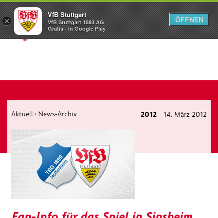
VfB Stuttgart
ÖFFNEN
×
VfB Stuttgart 1893 AG
Menü
Gratis - In Google Play
Aktuell
News-Archiv
2012
14. März 2012
›
Fan-Info für das Spiel in Sinsheim