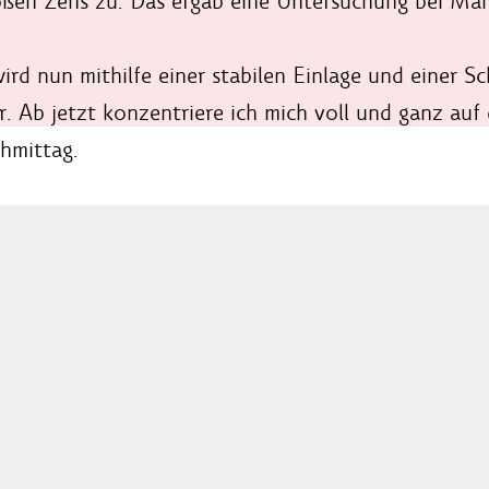
oßen Zehs zu. Das ergab eine Untersuchung bei Man
rd nun mithilfe einer stabilen Einlage und einer Sch
er. Ab jetzt konzentriere ich mich voll und ganz au
hmittag.