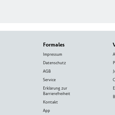
Formales
Impressum
A
Datenschutz
P
AGB
J
Service
C
Erklärung zur
E
Barrierefreiheit
B
Kontakt
App