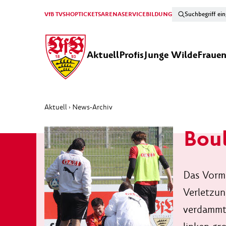
VfB TV
SHOP
TICKETS
ARENA
SERVICE
BILDUNG
Aktuell
Profis
Junge Wilde
Fraue
Aktuell
News-Archiv
›
Boul
Das Vormi
Verletzun
verdammt.