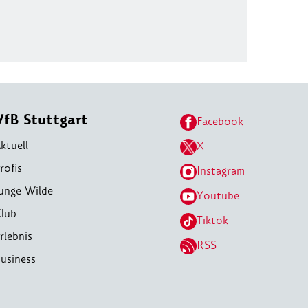
VfB Stuttgart
Facebook
ktuell
X
rofis
Instagram
unge Wilde
Youtube
lub
Tiktok
rlebnis
RSS
usiness