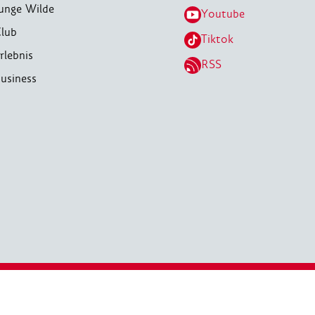
unge Wilde
Youtube
lub
Tiktok
rlebnis
RSS
usiness