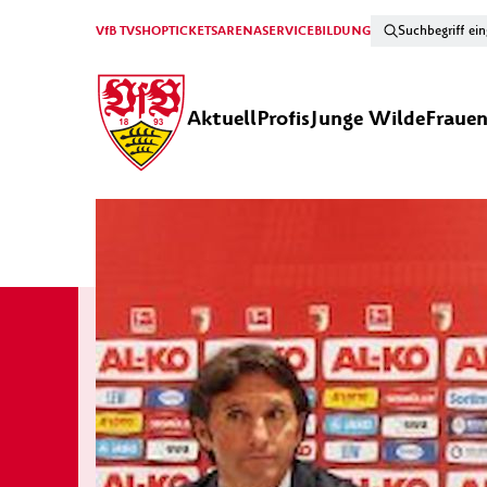
VfB TV
SHOP
TICKETS
ARENA
SERVICE
BILDUNG
Aktuell
Profis
Junge Wilde
Fraue