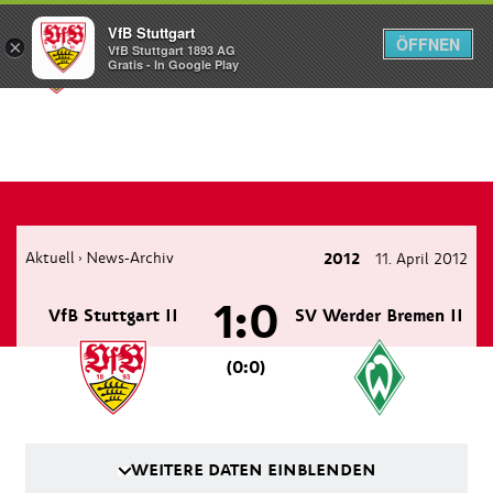
VfB Stuttgart
ÖFFNEN
×
VfB Stuttgart 1893 AG
Menü
Gratis - In Google Play
Aktuell
News-Archiv
2012
11. April 2012
›
1:0
VfB Stuttgart II
SV Werder Bremen II
(0:0)
WEITERE DATEN EINBLENDEN