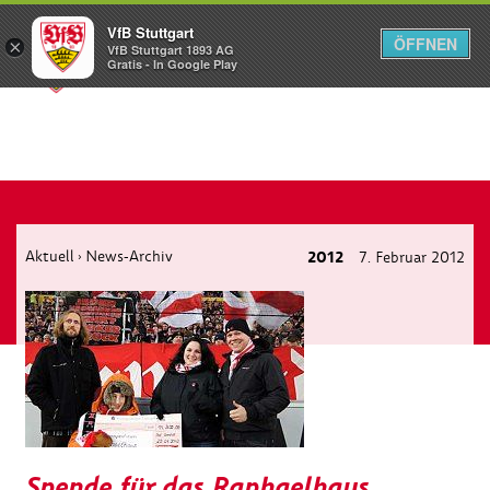
VfB Stuttgart
ÖFFNEN
×
VfB Stuttgart 1893 AG
Menü
Gratis - In Google Play
Aktuell
News-Archiv
2012
7. Februar 2012
›
Spende für das Raphaelhaus