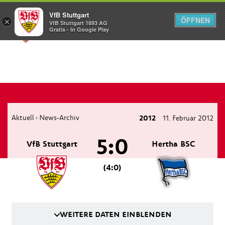
VfB Stuttgart
ÖFFNEN
×
VfB Stuttgart 1893 AG
Menü
Gratis - In Google Play
Aktuell
News-Archiv
2012
11. Februar 2012
›
5:0
VfB Stuttgart
Hertha BSC
(4:0)
WEITERE DATEN EINBLENDEN