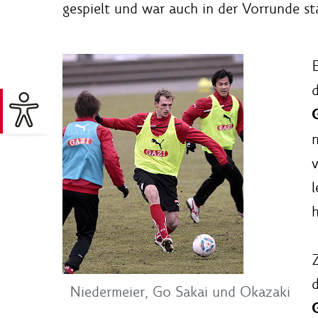
gespielt und war auch in der Vorrunde st
E
d
n
v
l
Z
Niedermeier, Go Sakai und Okazaki