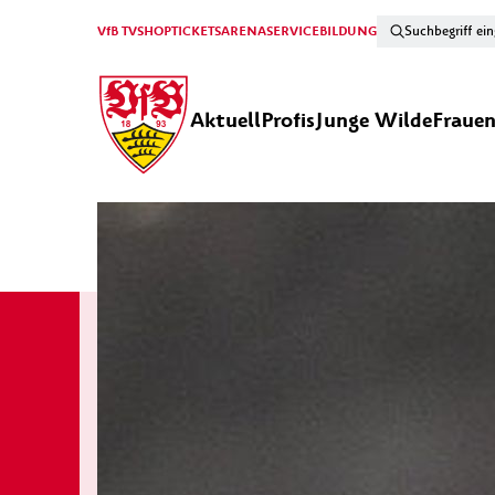
VfB TV
SHOP
TICKETS
ARENA
SERVICE
BILDUNG
Aktuell
Profis
Junge Wilde
Fraue