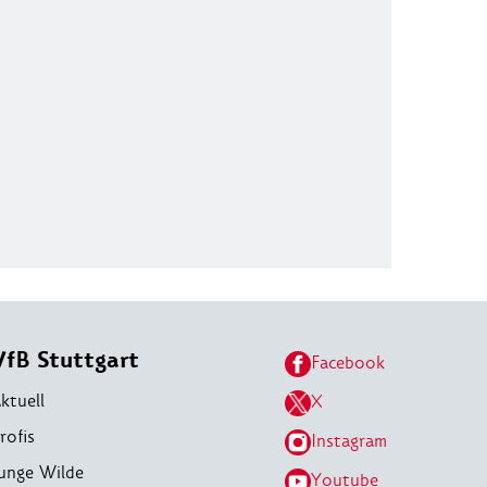
VfB Stuttgart
Facebook
ktuell
X
rofis
Instagram
unge Wilde
Youtube