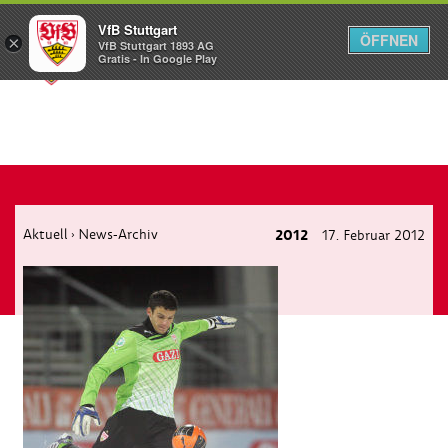
VfB Stuttgart
ÖFFNEN
×
VfB Stuttgart 1893 AG
Menü
Gratis - In Google Play
Aktuell
News-Archiv
2012
17. Februar 2012
›