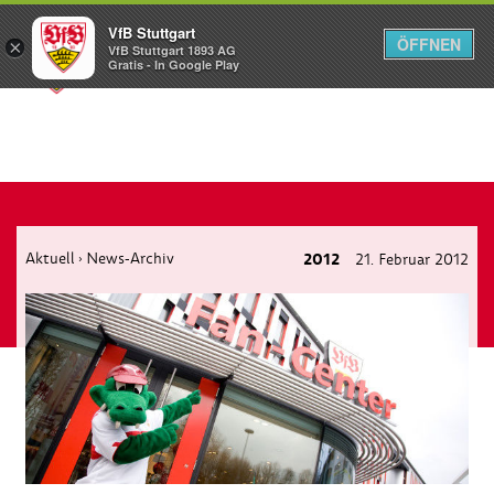
VfB Stuttgart
ÖFFNEN
×
VfB Stuttgart 1893 AG
Menü
Gratis - In Google Play
Aktuell
News-Archiv
2012
21. Februar 2012
›