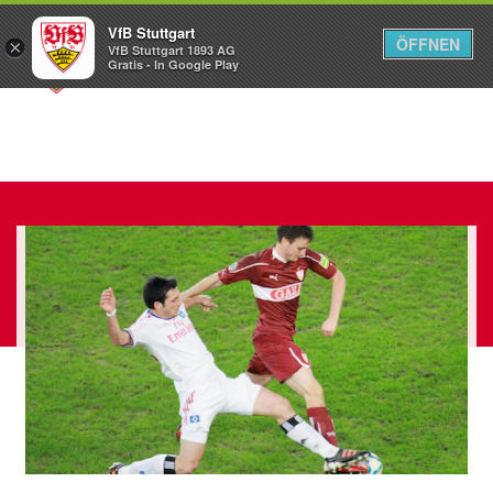
VfB Stuttgart
ÖFFNEN
×
VfB Stuttgart 1893 AG
Menü
Gratis - In Google Play