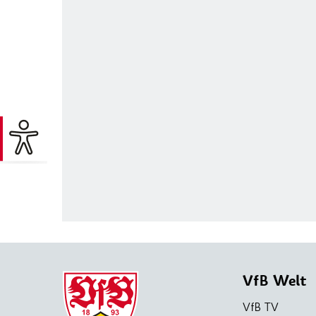
VfB Welt
VfB TV