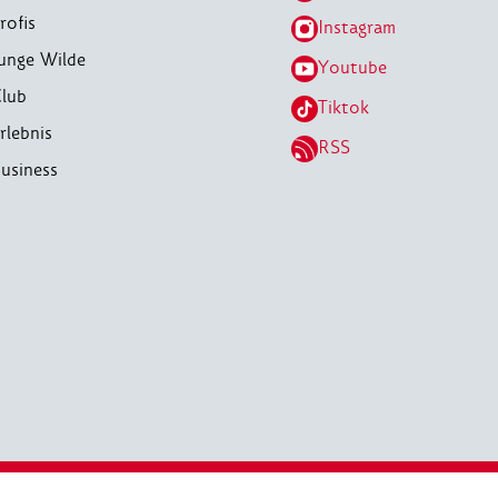
rofis
Instagram
unge Wilde
Youtube
lub
Tiktok
rlebnis
RSS
usiness