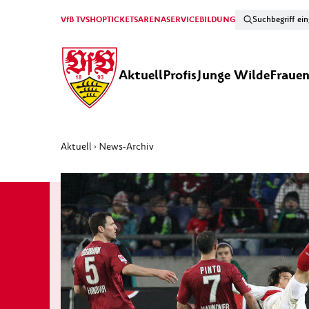
VfB TV
SHOP
TICKETS
ARENA
SERVICE
BILDUNG
Aktuell
Profis
Junge Wilde
Fraue
Aktuell
News-Archiv
›