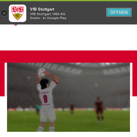
VfB Stuttgart
ÖFFNEN
×
VfB Stuttgart 1893 AG
Menü
Gratis - In Google Play