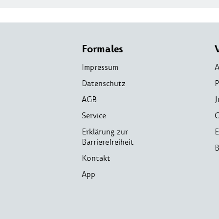
Formales
Impressum
A
Datenschutz
P
AGB
J
Service
C
Erklärung zur
E
Barrierefreiheit
B
Kontakt
App