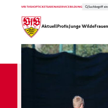
VfB TV
SHOP
TICKETS
ARENA
SERVICE
BILDUNG
Aktuell
Profis
Junge Wilde
Fraue