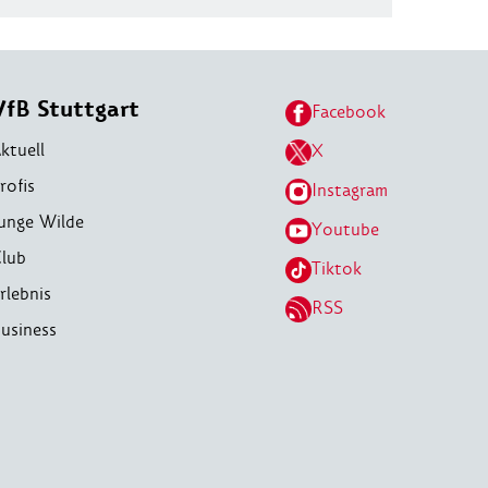
VfB Stuttgart
Facebook
ktuell
X
rofis
Instagram
unge Wilde
Youtube
lub
Tiktok
rlebnis
RSS
usiness