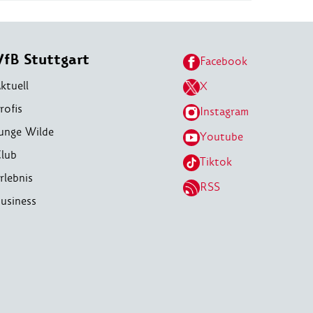
VfB Stuttgart
Facebook
ktuell
X
rofis
Instagram
unge Wilde
Youtube
lub
Tiktok
rlebnis
RSS
usiness