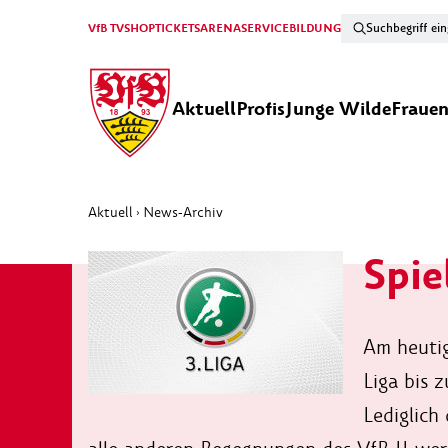
VfB TV
SHOP
TICKETS
ARENA
SERVICE
BILDUNG
Aktuell
Profis
Junge Wilde
Fraue
Aktuell
News-Archiv
›
Spie
Am heutig
Liga bis 
Lediglich