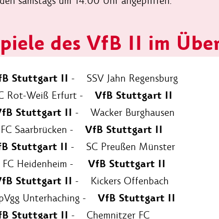
rden samstags um 14.00 Uhr angepfiffen.
piele des VfB II im Über
fB Stuttgart II
- SSV Jahn Regensburg
VfB Stuttgart II
FC Rot-Weiß Erfurt -
fB Stuttgart II
- Wacker Burghausen
VfB Stuttgart II
. FC Saarbrücken -
B Stuttgart II
- SC Preußen Münster
VfB Stuttgart II
1. FC Heidenheim -
fB Stuttgart II
- Kickers Offenbach
VfB Stuttgart II
SpVgg Unterhaching -
fB Stuttgart II
- Chemnitzer FC