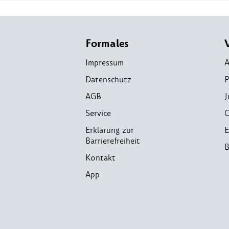
Formales
Impressum
A
Datenschutz
P
AGB
J
Service
C
Erklärung zur
E
Barrierefreiheit
B
Kontakt
App