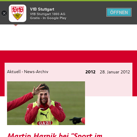
VfB Stuttgart
ÖFFNEN
×
VfB Stuttgart 1893 AG
Menü
Gratis - In Google Play
Aktuell
News-Archiv
2012
28. Januar 2012
›
Martin Harnik bei "Sport im