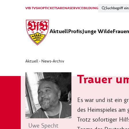
VfB TV
SHOP
TICKETS
ARENA
SERVICE
BILDUNG
Aktuell
Profis
Junge Wilde
Fraue
Aktuell
News-Archiv
›
Trauer u
Es war und ist ein 
des Heimspieles am g
Trotz sofortiger Hi
Uwe Specht