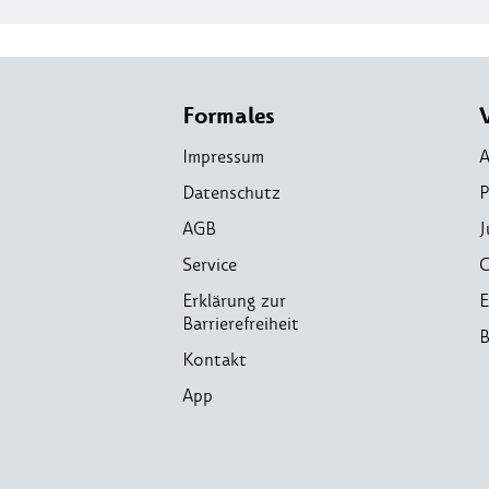
Formales
Impressum
A
Datenschutz
P
AGB
J
Service
C
Erklärung zur
E
Barrierefreiheit
B
Kontakt
App