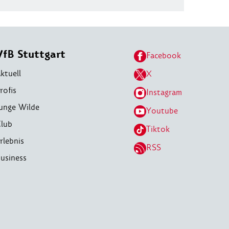
VfB Stuttgart
Facebook
ktuell
X
rofis
Instagram
unge Wilde
Youtube
lub
Tiktok
rlebnis
RSS
usiness