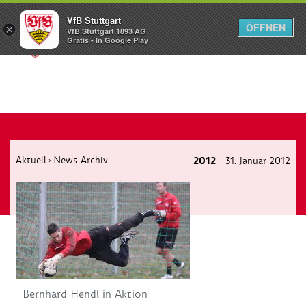
VfB Stuttgart
ÖFFNEN
×
VfB Stuttgart 1893 AG
Menü
Gratis - In Google Play
Aktuell
News-Archiv
2012
31. Januar 2012
›
Bernhard Hendl in Aktion