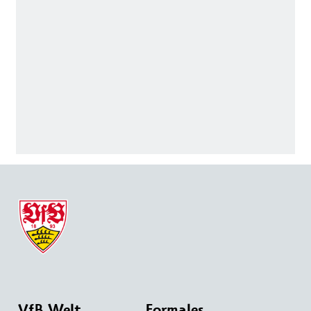
VfB Welt
Formales