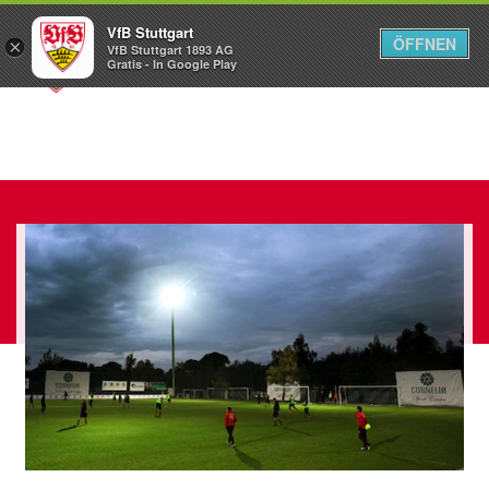
VfB Stuttgart
ÖFFNEN
×
VfB Stuttgart 1893 AG
Menü
Gratis - In Google Play