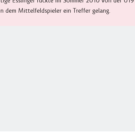
tige Esslinger rückte im Sommer 2010 von der U19 i
en dem Mittelfeldspieler ein Treffer gelang.