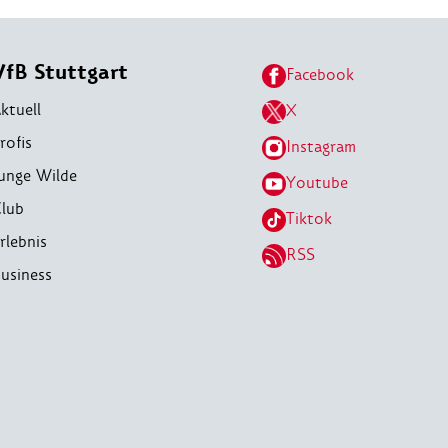
VfB Stuttgart
Facebook
ktuell
X
rofis
Instagram
unge Wilde
Youtube
lub
Tiktok
rlebnis
RSS
usiness