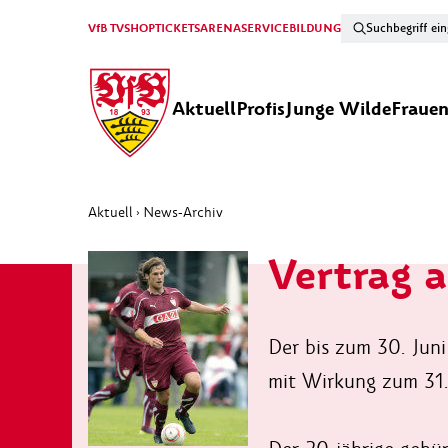
VfB TV
SHOP
TICKETS
ARENA
SERVICE
BILDUNG
Aktuell
Profis
Junge Wilde
Fraue
Aktuell
News-Archiv
›
Vertrag a
Der bis zum 30. Jun
mit Wirkung zum 31