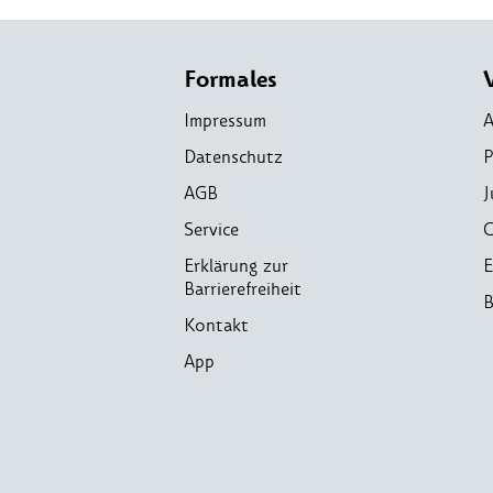
Formales
Impressum
A
Datenschutz
P
AGB
J
Service
C
Erklärung zur
E
Barrierefreiheit
B
Kontakt
App