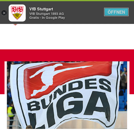
VfB Stuttgart
ÖFFNEN
×
VfB Stuttgart 1893 AG
Menü
Gratis - In Google Play