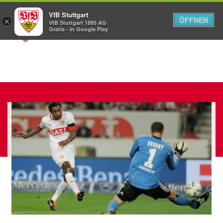
VfB Stuttgart
ÖFFNEN
×
VfB Stuttgart 1893 AG
Menü
Gratis - In Google Play