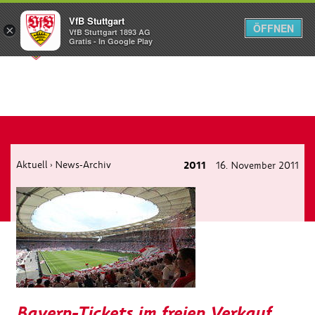
VfB Stuttgart
ÖFFNEN
×
VfB Stuttgart 1893 AG
Menü
Gratis - In Google Play
Aktuell
News-Archiv
2011
16. November 2011
›
Bayern-Tickets im freien Verkauf