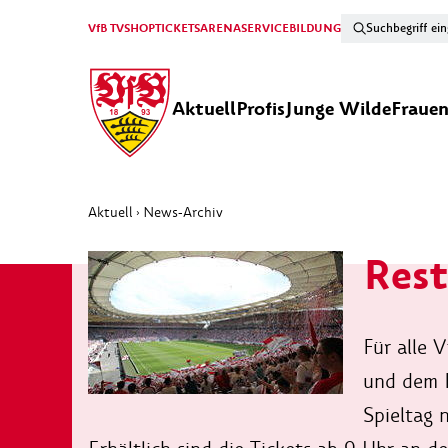
VfB TV
SHOP
TICKETS
ARENA
SERVICE
BILDUNG
Aktuell
Profis
Junge Wilde
Fraue
Aktuell
News-Archiv
›
Rest
Für alle 
und dem 
Spieltag 