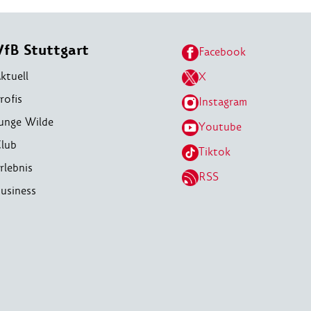
VfB Stuttgart
Facebook
ktuell
X
rofis
Instagram
unge Wilde
Youtube
lub
Tiktok
rlebnis
RSS
usiness