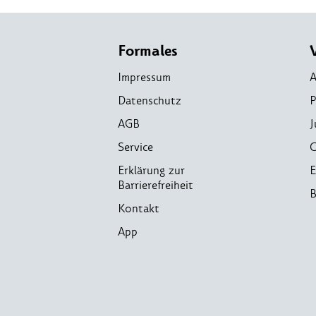
Formales
Impressum
A
Datenschutz
P
AGB
J
Service
C
Erklärung zur
E
Barrierefreiheit
B
Kontakt
App