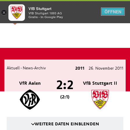
VfB Stuttgart
ÖFFNEN
×
VfB Stuttgart 1893 AG
Menü
Gratis - In Google Play
Aktuell
News-Archiv
2011
26. November 2011
›
2:2
VfR Aalen
VfB Stuttgart II
(2:1)
WEITERE DATEN EINBLENDEN