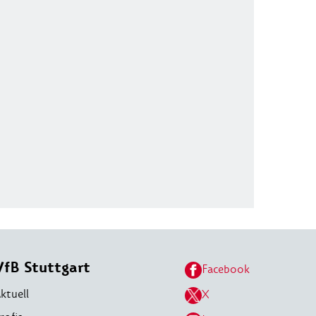
VfB Stuttgart
Facebook
ktuell
X