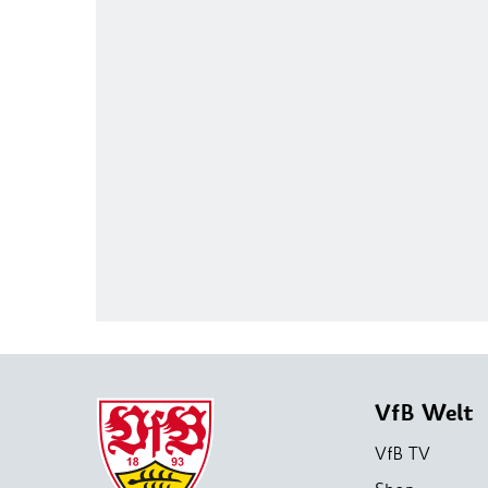
VfB Welt
VfB TV