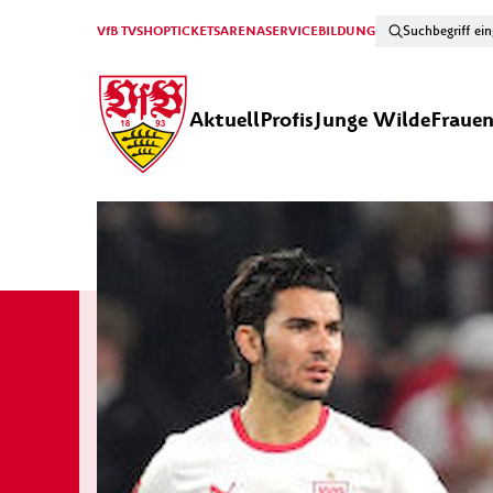
VfB TV
SHOP
TICKETS
ARENA
SERVICE
BILDUNG
Aktuell
Profis
Junge Wilde
Fraue