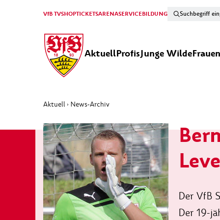
VfB TV
SHOP
TICKETS
ARENA
SERVICE
BILDUNG
Aktuell
Profis
Junge Wilde
Fraue
Aktuell
News-Archiv
›
Bern
Lev
Der VfB S
Der 19-jä