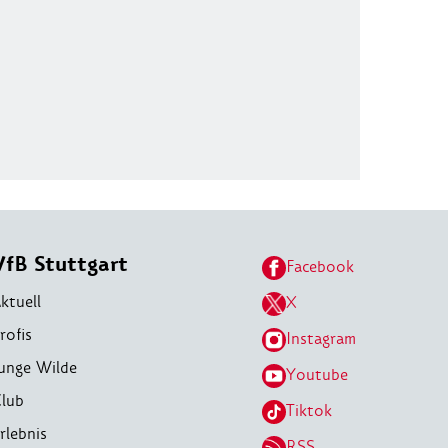
VfB Stuttgart
Facebook
ktuell
X
rofis
Instagram
unge Wilde
Youtube
lub
Tiktok
rlebnis
RSS